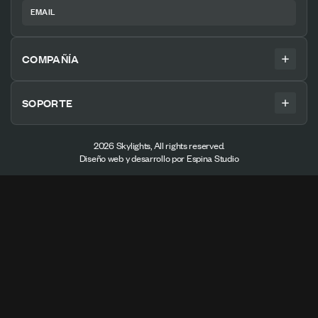
EMAIL
COMPAÑÍA
INICIO
SOPORTE
NOSOTROS
FAQS
SERVICIOS
2026 Skylights, All rights reserved.
Diseño web y desarrollo por
Espina Studio
CONTACTO
PROYECTOS
POLÍTICAS DE PRIVACIDAD
BLOG
TERMINOS Y CONDICIONES