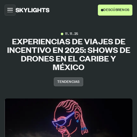
DESCÚBRENOS
INICIO
11 . 11 . 25
EXPERIENCIAS DE VIAJES DE
ACERCA DE
INCENTIVO EN 2025: SHOWS DE
PROYECTOS
DRONES EN EL CARIBE Y
SERVICIOS
MÉXICO
AGENCIAS
TENDENCIAS
CONTACTO
BLOG
ESP
ENG